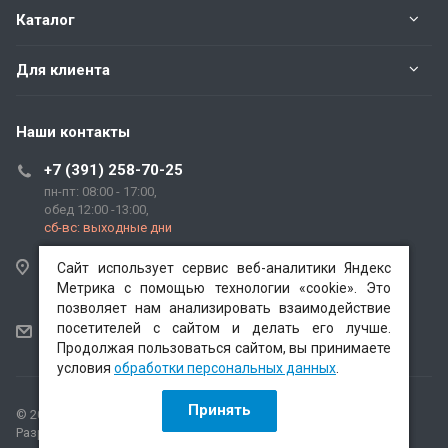
Каталог
Для клиента
Наши контакты
+7 (391) 258-70-25
пн-пт: 08:00 - 17:00,
обед 12:00 -13:00,
сб-вс: выходные дни
662520, Красноярский край, г. Красноярск, гп.
Сайт использует сервис веб-аналитики Яндекс
Сайт использует сервис веб-аналитики Яндекс
Березовка, ул. Трактовая, зд. "1В".
Метрика с помощью технологии «cookie». Это
Метрика с помощью технологии «cookie». Это
позволяет нам анализировать взаимодействие
позволяет нам анализировать взаимодействие
посетителей с сайтом и делать его лучше.
посетителей с сайтом и делать его лучше.
len.agrosnab@yandex.ru
Продолжая пользоваться сайтом, вы принимаете
Продолжая пользоваться сайтом, вы принимаете
условия
условия
обработки персональных данных
обработки персональных данных
.
.
Принять
Принять
© 2026 ОАО "Ленинскагроснаб"
Версия для печати
Разработка
"Графикс"