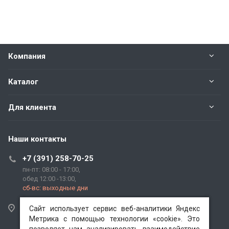
Компания
Каталог
Для клиента
Наши контакты
+7 (391) 258-70-25
пн-пт: 08:00 - 17:00,
обед 12:00 -13:00,
сб-вс: выходные дни
662520, Красноярский край, г. Красноярск, гп.
Сайт использует сервис веб-аналитики Яндекс
Сайт использует сервис веб-аналитики Яндекс
Березовка, ул. Трактовая, зд. "1В".
Метрика с помощью технологии «cookie». Это
Метрика с помощью технологии «cookie». Это