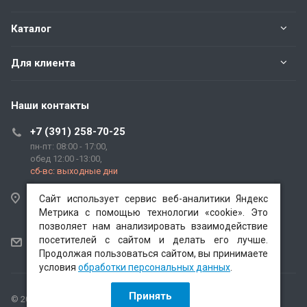
Каталог
Для клиента
Наши контакты
+7 (391) 258-70-25
пн-пт: 08:00 - 17:00,
обед 12:00 -13:00,
сб-вс: выходные дни
662520, Красноярский край, г. Красноярск, гп.
Сайт использует сервис веб-аналитики Яндекс
Сайт использует сервис веб-аналитики Яндекс
Березовка, ул. Трактовая, зд. "1В".
Метрика с помощью технологии «cookie». Это
Метрика с помощью технологии «cookie». Это
позволяет нам анализировать взаимодействие
позволяет нам анализировать взаимодействие
посетителей с сайтом и делать его лучше.
посетителей с сайтом и делать его лучше.
len.agrosnab@yandex.ru
Продолжая пользоваться сайтом, вы принимаете
Продолжая пользоваться сайтом, вы принимаете
условия
условия
обработки персональных данных
обработки персональных данных
.
.
Принять
Принять
© 2026 ОАО "Ленинскагроснаб"
Версия для печати