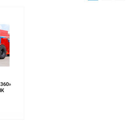
-360»
ПК