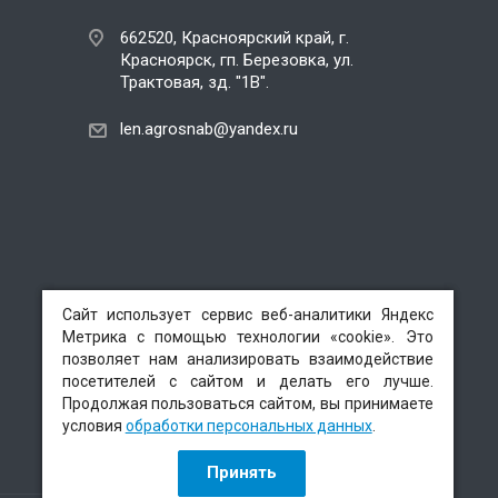
662520, Красноярский край, г.
Красноярск, гп. Березовка, ул.
Трактовая, зд. "1В".
len.agrosnab@yandex.ru
Сайт использует сервис веб-аналитики Яндекс
Сайт использует сервис веб-аналитики Яндекс
Метрика с помощью технологии «cookie». Это
Метрика с помощью технологии «cookie». Это
позволяет нам анализировать взаимодействие
позволяет нам анализировать взаимодействие
посетителей с сайтом и делать его лучше.
посетителей с сайтом и делать его лучше.
Продолжая пользоваться сайтом, вы принимаете
Продолжая пользоваться сайтом, вы принимаете
условия
условия
обработки персональных данных
обработки персональных данных
.
.
Принять
Принять