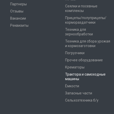
Партнеры
Сеялки и посевные
комплексы
Отзывы
Прицепы/полуприцепы/
Вакансии
кормораздатчики
Реквизиты
Техника для
зернообработки
Техника для сбора урожая
и кормозаготовки
Погрузчики
Прочее оборудование
Крематоры
Трактора и самоходные
машины
Ёмкости
Запасные части
Сельхозтехника б/у