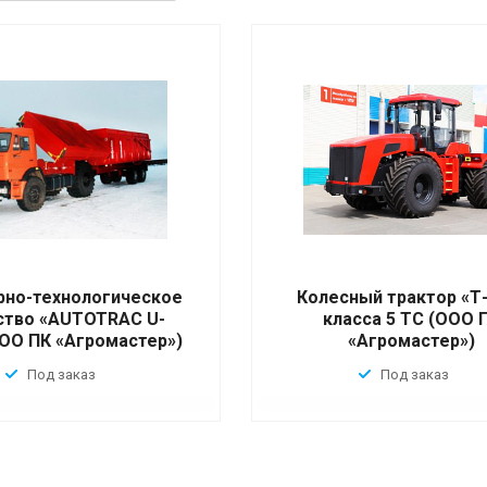
рно-технологическое
Колесный трактор «Т
ство «AUTOTRAC U-
класса 5 ТС (ООО 
ООО ПК «Агромастер»)
«Агромастер»)
Под заказ
Под заказ