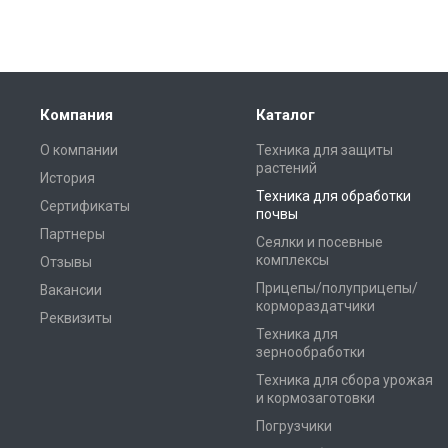
Компания
Каталог
О компании
Техника для защиты
растений
История
Техника для обработки
Сертификаты
почвы
Партнеры
Сеялки и посевные
комплексы
Отзывы
Прицепы/полуприцепы/
Вакансии
кормораздатчики
Реквизиты
Техника для
зернообработки
Техника для сбора урожая
и кормозаготовки
Погрузчики