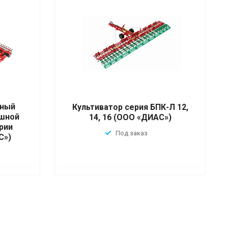
ьный
Культиватор серия БПК-Л 12,
ошной
14, 16 (ООО «ДИАС»)
рии
Под заказ
С»)