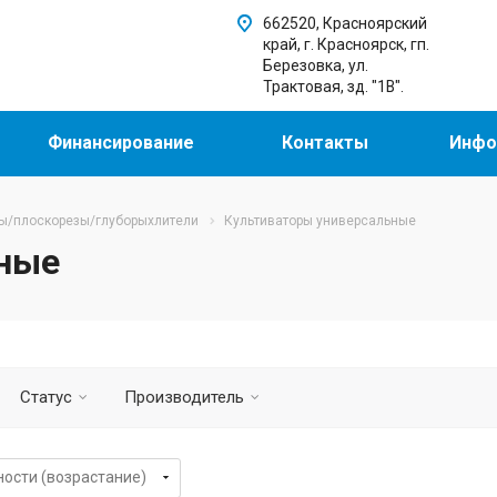
662520, Красноярский
край, г. Красноярск, гп.
Березовка, ул.
Трактовая, зд. "1В".
Финансирование
Контакты
Инфо
ы/плоскорезы/глуборыхлители
Культиваторы универсальные
ьные
Статус
Производитель