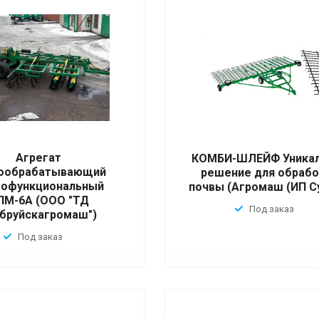
Агрегат
КОМБИ-ШЛЕЙФ Уника
ообрабатывающий
решение для обрабо
гофункциональный
почвы (Агромаш (ИП С
ПМ-6А (ООО "ТД
Под заказ
бруйскагромаш")
Под заказ