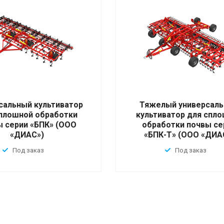
сальный культиватор
Тяжелый универсал
плошной обработки
культиватор для спл
ы серии «БПК» (ООО
обработки почвы се
«ДИАС»)
«БПК-Т» (ООО «ДИА
Под заказ
Под заказ