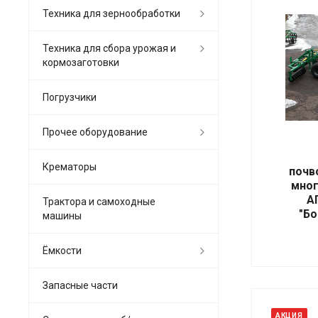
Техника для зернообработки
Техника для сбора урожая и
кормозаготовки
Погрузчики
Прочее оборудование
Крематоры
почв
мно
А
Трактора и самоходные
"Бо
машины
Ёмкости
Запасные части
АКЦИЯ