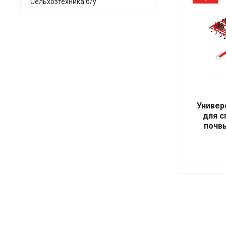
Сельхозтехника б/у
Универ
для с
почв