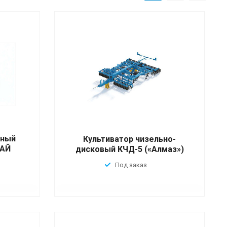
нный
Культиватор чизельно-
ТАЙ
дисковый КЧД-5 («Алмаз»)
Под заказ